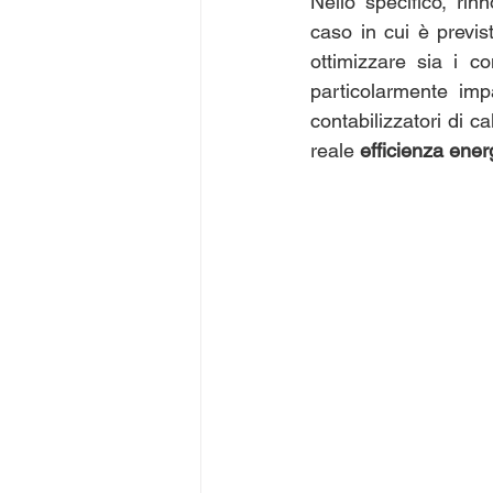
Nello specifico, rin
caso in cui è previst
ottimizzare sia i c
particolarmente impat
contabilizzatori di c
reale 
efficienza ener