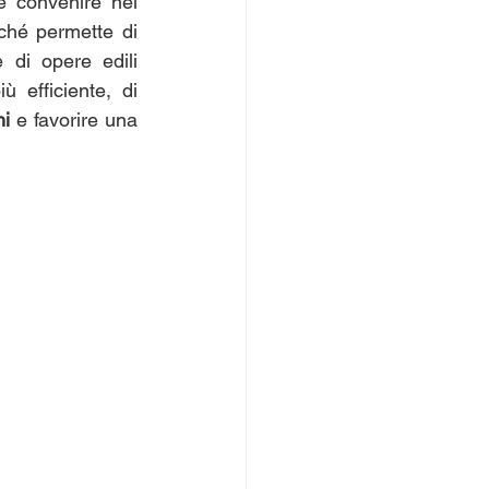
e convenire nel 
iché permette di 
di opere edili 
ù efficiente, di 
hi
 e favorire una 