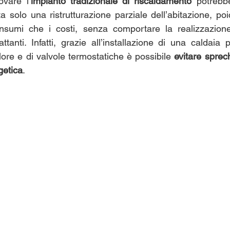
novare
l’
impianto tradizionale di riscaldamento 
potrebb
a solo una ristrutturazione parziale dell’abitazione, po
onsumi che i costi, senza comportare la realizzazione 
tanti. Infatti, grazie all’installazione di una caldaia pi
alore e di valvole termostatiche è possibile 
evitare sprec
getica
.