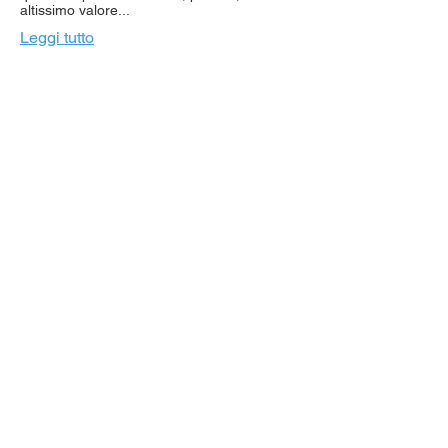
altissimo valore...
Leggi tutto
Iscriviti alla nostra
Newsletter
Rimani aggiornato su tutte le
novità di Perone Building Group.
Inserisci la tua mail
ISCRIVITI
PERONE BUILDING GROUP S.R.L.