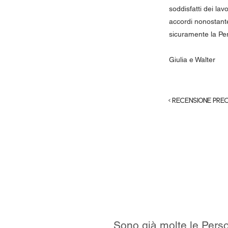
soddisfatti dei lav
accordi nonostante
sicuramente la Per
Giulia e Walter
< RECENSIONE PRE
Sono già molte le Person