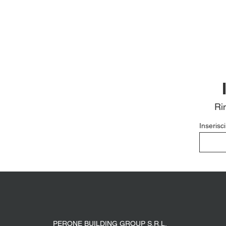
Ri
Inserisci
PERONE BUILDING GROUP S.R.L.