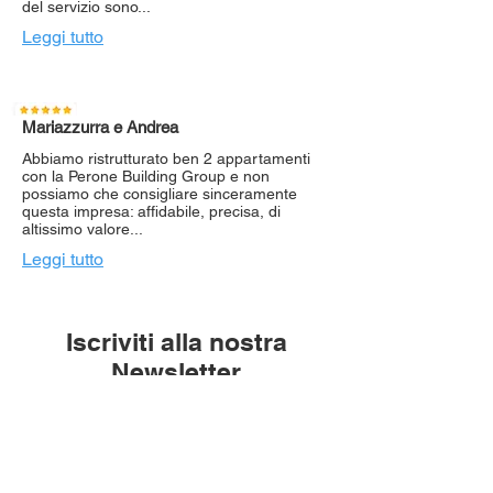
del servizio sono...
Leggi tutto
Mariazzurra e Andrea
Abbiamo ristrutturato ben 2 appartamenti
con la Perone Building Group e non
possiamo che consigliare sinceramente
questa impresa: affidabile, precisa, di
altissimo valore...
Leggi tutto
Iscriviti alla nostra
Newsletter
Rimani aggiornato su tutte le
novità di Perone Building Group.
Inserisci la tua mail