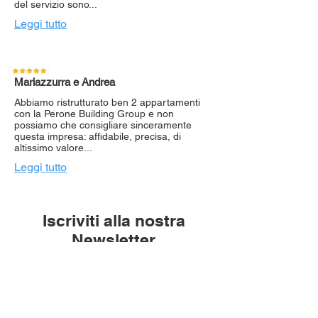
del servizio sono...
Leggi tutto
Mariazzurra e Andrea
Abbiamo ristrutturato ben 2 appartamenti
con la Perone Building Group e non
possiamo che consigliare sinceramente
questa impresa: affidabile, precisa, di
altissimo valore...
Leggi tutto
Iscriviti alla nostra
Newsletter
Rimani aggiornato su tutte le
novità di Perone Building Group.
Inserisci la tua mail