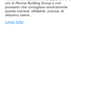
con la Perone Building Group e non
possiamo che consigliare sinceramente
questa impresa: affidabile, precisa, di
altissimo valore...
Leggi tutto
Iscriviti alla nostra
Newsletter
Rimani aggiornato su tutte le
novità di Perone Building Group.
Inserisci la tua mail
ISCRIVITI