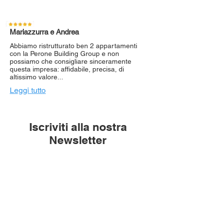
Mariazzurra e Andrea
Abbiamo ristrutturato ben 2 appartamenti
con la Perone Building Group e non
possiamo che consigliare sinceramente
questa impresa: affidabile, precisa, di
altissimo valore...
Leggi tutto
Iscriviti alla nostra
Newsletter
Rimani aggiornato su tutte le
novità di Perone Building Group.
Inserisci la tua mail